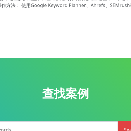
： 使用Google Keyword Planner、Ahrefs、S
查找案例
words
Se