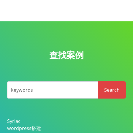
查找案例
keywords
Search
Syriac
wordpress搭建