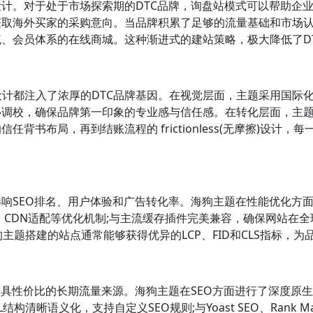
计。对于处于市场探索期的DTC品牌，询盘站模式可以帮助企
取海外买家的采购意向。当品牌积累了足够的流量基础和市场认知后
、会员体系的在线商城。这种渐进式的建站策略，极大降低了D
设计都注入了浓厚的DTC品牌基因。在视觉层面，主题采用国际
调校，确保品牌第一印象的专业感与信任感。在转化层面，主题
背书布局，再到结账流程的 frictionless(无摩擦)设计，
响SEO排名、用户体验和广告转化率。海狗主题在性能优化方
、CDN适配等优化机制;与主流缓存插件完美兼容，确保网站在
系中，使用海狗主题搭建的站点通常能够获得优异的LCP、FID和CLS指
具性价比的长期流量来源。海狗主题在SEO方面进行了深度原生优化
清晰语义化，支持自定义SEO规则;与Yoast SEO、Rank M