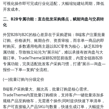
可视化操作即可完成行业化适配，大幅缩短建站周期，降低
开发成本。
二、B2B专属功能：直击批发采购痛点，赋能询盘与交易转
化
外贸B2B与B2C的核心差异在于采购逻辑：B端客户注重批量
订购、价格谈判、账期合作、资质审核，而非单一商品的即
时购买。多数通用电商主题以B2C零售为核心，缺乏B2B专
属功能，导致独立站沦为“展示站”，难以承接有效询盘与大
额订单。TradeTheme深耕B2B贸易场景，内置全链路B2B
专属功能，完美适配批发客户采购习惯，打通“展示—询盘—
报价—下单—复购”全流程。
(一)批量订购与分级定价
B端客户采购量大、频次高，批量订购是核心需求。
TradeTheme内置批量订购模块，支持客户一键批量添加多
规格产品至购物车，无需逐个操作;同时提供快速下单清单，
客户可直接输入产品SKU与数量，快速生成订单，大幅提升