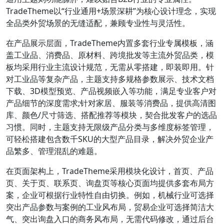
TradeTheme以“行业通用+场景深耕”为核心设计理念，实现
全品类外贸场景的无缝适配，兼顾专业性与灵活性。
在产品展示层面，TradeTheme内置多套行业专属模板，涵
盖工业品、消费品、原材料、跨境批发等主流外贸品类，模
板均采用行业主流设计规范，无需从零搭建，即装即用。针
对工业品等复杂产品，主题支持多规格参数展示、技术文档
下载、3D模型预览、产品视频嵌入等功能，满足专业客户对
产品细节的深度需求;针对家居、服装等消费品，提供高清图
库、颜色/尺寸筛选、搭配推荐等模块，契合批发客户的选品
习惯。同时，主题支持无限级产品分类与多维度标签管理，
可轻松搭建包含数千SKU的大型产品目录，解决外贸企业产
品繁多、管理混乱的难题。
在页面架构上，TradeTheme采用模块化设计，首页、产品
页、关于页、联系页、询盘页等核心页面均提供多套布局方
案，企业可根据行业特性自由切换。例如，机械行业可选择
突出产品参数与案例的工业风布局，贸易企业可选择简洁大
气、突出询盘入口的商务风布局，无需代码修改，通过后台